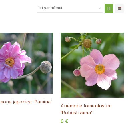
one japonica ‘Pamina’
Anemone tomentosum
‘Robustissima’
6
€