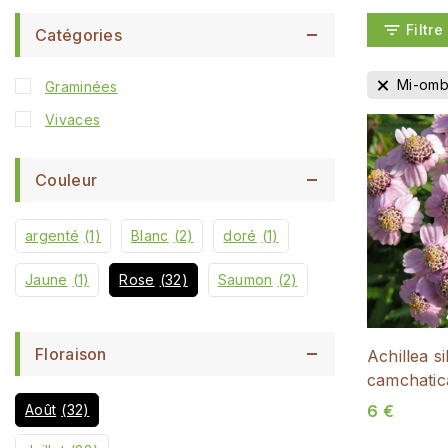
Filtre
Catégories
Mi-omb
Graminées
Vivaces
Couleur
argenté
(1)
Blanc
(2)
doré
(1)
Jaune
(1)
Rose
(32)
Saumon
(2)
Floraison
Achillea si
camchatic
Août
(32)
6
€