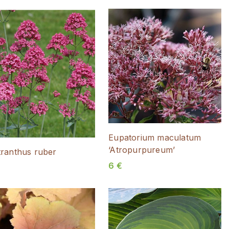
Eupatorium maculatum
‘Atropurpureum’
ranthus ruber
6
€