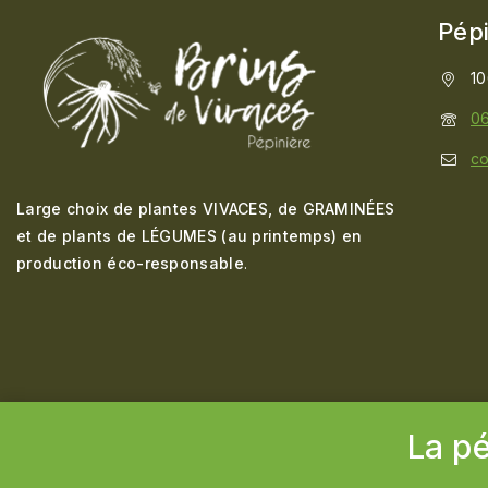
Pépi
10
06
co
Large choix de plantes VIVACES, de GRAMINÉES
et de plants de LÉGUMES (au printemps) en
production éco-responsable
.
La p
© 2026 Pépinière Brins de Vivaces - Création
Cborderline C