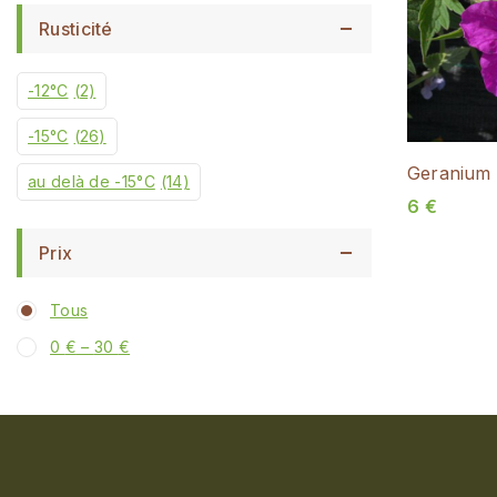
Rusticité
-12°C
(2)
-15°C
(26)
Geranium ‘
au delà de -15°C
(14)
6
€
Prix
Tous
0
€
–
30
€