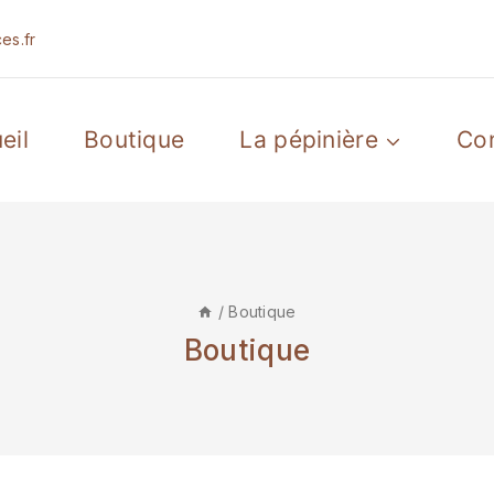
es.fr
eil
Boutique
La pépinière
Co
/
Boutique
Boutique