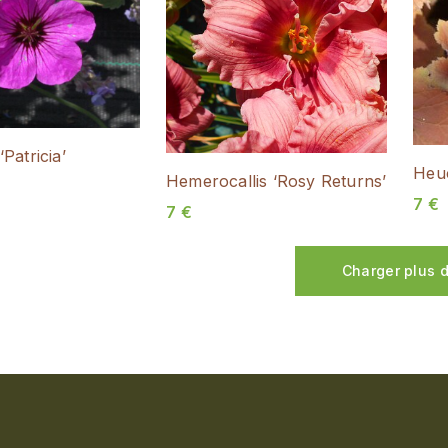
Patricia’
Heuc
Hemerocallis ‘Rosy Returns’
7
€
7
€
Charger plus 