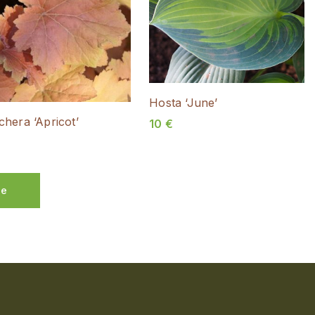
Hosta ‘June’
hera ‘Apricot’
10
€
de