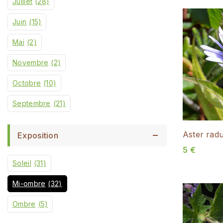
Juillet
(28)
Juin
(15)
Mai
(2)
Novembre
(2)
Octobre
(10)
Septembre
(21)
Aster radu
Exposition
5
€
Soleil
(31)
Mi-ombre
(32)
Ombre
(5)