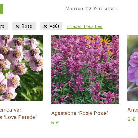
Montrant 1
12
32
résultats
re
Rose
Août
Effacer Tous Les
Anem
birica var.
Agastache ‘Rosie Posie’
a ‘Love Parade’
6
€
5
€