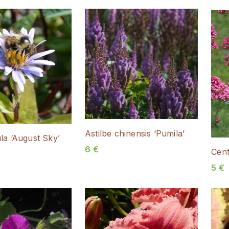
Astilbe chinensis ‘Pumila’
la ‘August Sky’
6
€
Cent
5
€