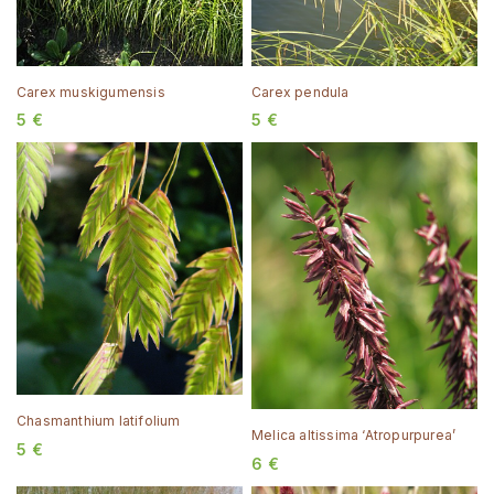
Carex muskigumensis
Carex pendula
5
€
5
€
Chasmanthium latifolium
Melica altissima ‘Atropurpurea’
5
€
6
€