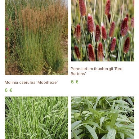
Pennsietum thunbergii ‘Red
Buttons’
6
€
Molinia caerulea ‘Moorhexe’
6
€