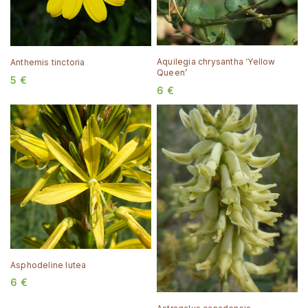
Aquilegia chrysantha ‘Yellow
Anthemis tinctoria
Queen’
5
€
6
€
Asphodeline lutea
6
€