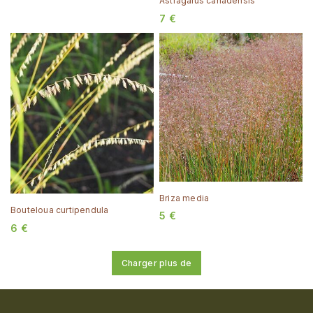
Astragalus canadensis
7
€
Briza media
Bouteloua curtipendula
5
€
6
€
Charger plus de