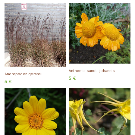
Anthemis sancti-johannis
Andropogon gerardii
5
€
5
€