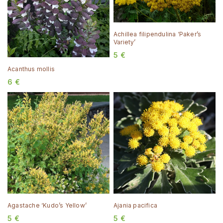
Achillea filipendulina ‘Paker’s
Variety’
5
€
Acanthus mollis
6
€
Agastache ‘Kudo’s Yellow’
Ajania pacifica
5
€
5
€