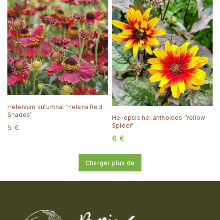
Helenium autumnal ‘Helena Red
Shades’
Heliopsis helianthoides ‘Yellow
Spider’
5
€
6
€
Charger plus de