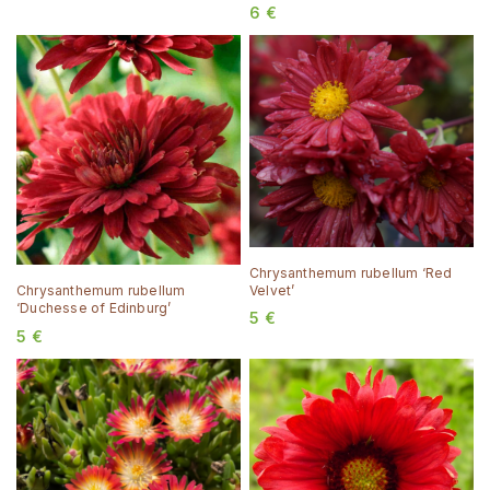
6
€
Chrysanthemum rubellum ‘Red
Velvet’
Chrysanthemum rubellum
‘Duchesse of Edinburg’
5
€
5
€