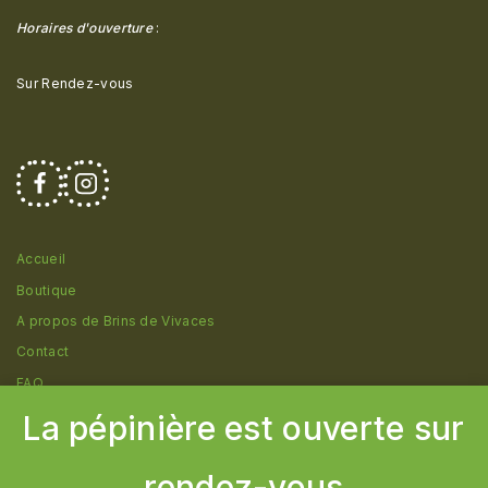
Horaires d'ouverture
:
Sur Rendez-vous
Accueil
Boutique
A propos de Brins de Vivaces
Contact
FAQ
La pépinière est ouverte sur
rendez-vous
© 2026 Pépinière Brins de Vivaces - Création
Cborderline