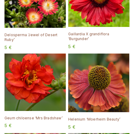
Gaillardia X grandiflora
Delosperma ‘Jewel of Desert
‘Burgunder’
Ruby’
5
€
5
€
Geum chiloense ‘Mrs Bradshaw’
Helenium ‘Moerheim Beauty’
5
€
5
€