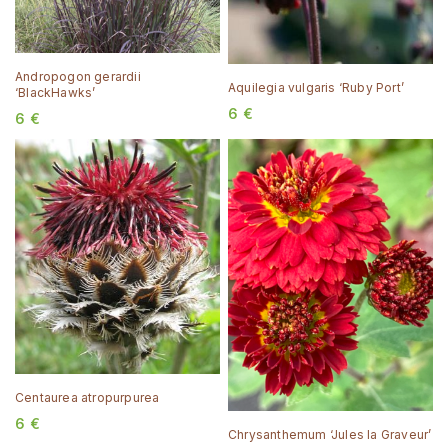
Andropogon gerardii
Aquilegia vulgaris ‘Ruby Port’
‘BlackHawks’
6
€
6
€
Centaurea atropurpurea
6
€
Chrysanthemum ‘Jules la Graveur’