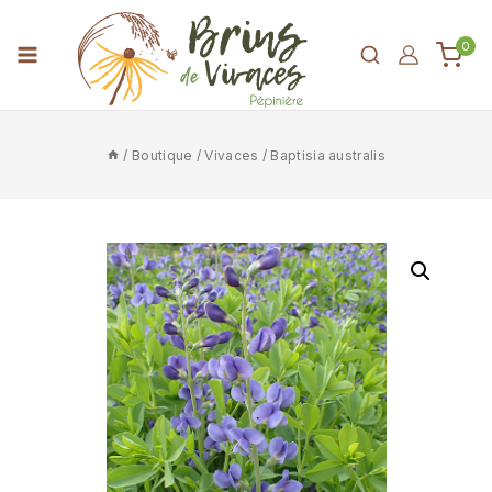
0
/
Boutique
/
Vivaces
/
Baptisia australis