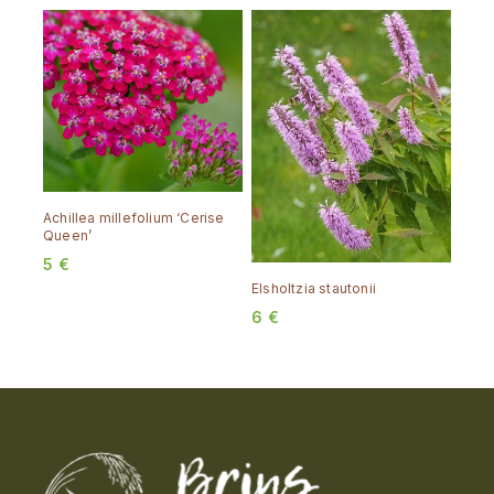
Achillea millefolium ‘Cerise
Queen’
5
€
Elsholtzia stautonii
6
€