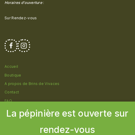
Horaires d'ouverture
:
Sur Rendez-vous
Accueil
Boutique
A propos de Brins de Vivaces
Contact
FAQ
La pépinière est ouverte sur
rendez-vous
© 2026 Pépinière Brins de Vivaces - Création
Cborderline
Communication