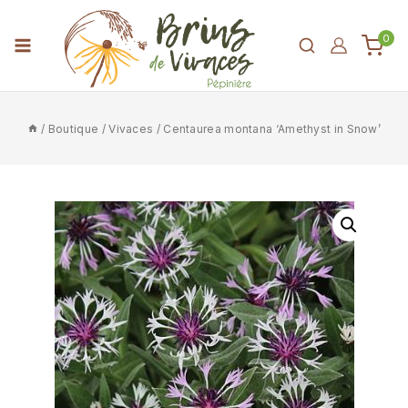
0
/
Boutique
/
Vivaces
/
Centaurea montana ‘Amethyst in Snow’