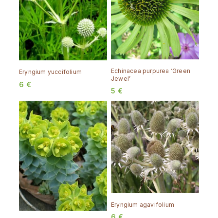
Echinacea purpurea ‘Green
Eryngium yuccifolium
Jewel’
6
€
5
€
Eryngium agavifolium
6
€