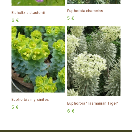
Euphorbia characias
Elsholtzia stautonii
5
€
6
€
Euphorbia myrsinites
Euphorbia ‘Tasmanian Tiger’
5
€
6
€