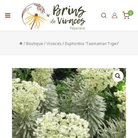
0
/
Boutique
/
Vivaces
/
Euphorbia ‘Tasmanian Tiger’