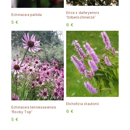
Erica x darleyensis
Echinacea pallida
‘Silberschmelze’
5
€
6
€
Elsholtzia stautonii
Echinacea tennesseensis
6
€
‘Rocky Top’
5
€