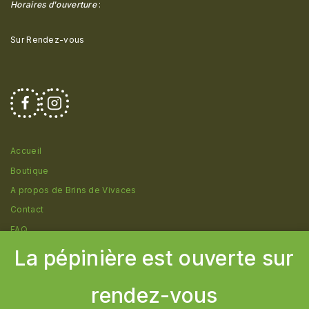
Horaires d'ouverture
:
Sur Rendez-vous
Accueil
Boutique
A propos de Brins de Vivaces
Contact
FAQ
La pépinière est ouverte sur
rendez-vous
© 2026 Pépinière Brins de Vivaces - Création
Cborderline
Communication