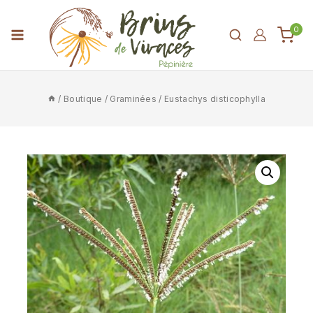
0
/
Boutique
/
Graminées
/
Eustachys disticophylla