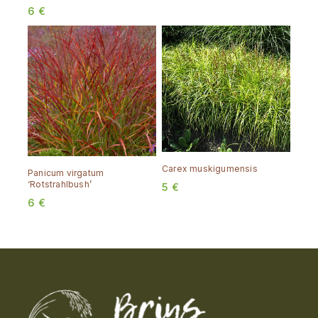
6
€
Carex muskigumensis
Panicum virgatum
‘Rotstrahlbush’
5
€
6
€