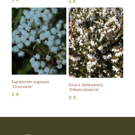
5
€
Eupatorium rugosum
Erica x darleyensis
‘Chocolate’
‘Silberschmelze’
5
€
6
€