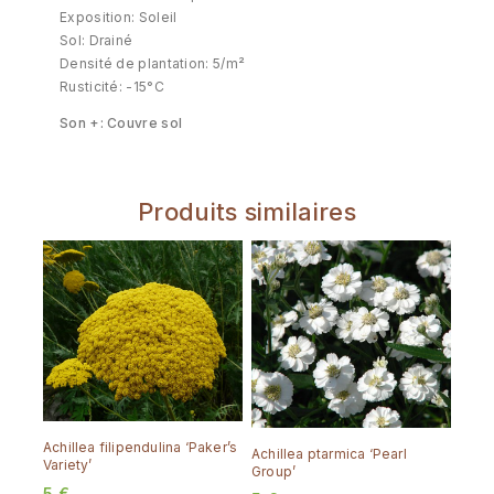
Exposition: Soleil
Sol: Drainé
Densité de plantation: 5/m²
Rusticité: -15°C
Son +: Couvre sol
Produits similaires
Achillea filipendulina ‘Paker’s
Achillea ptarmica ‘Pearl
Variety’
Group’
5
€