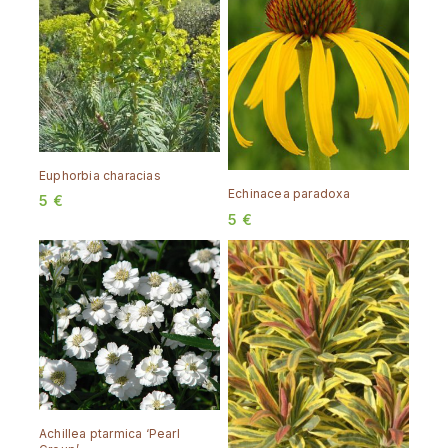
Euphorbia characias
Echinacea paradoxa
5
€
5
€
Achillea ptarmica ‘Pearl