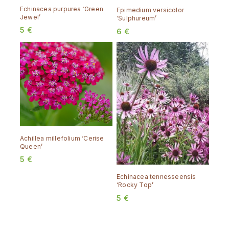
Echinacea purpurea ‘Green
Epimedium versicolor
Jewel’
‘Sulphureum’
5
€
6
€
Achillea millefolium ‘Cerise
Queen’
5
€
Echinacea tennesseensis
‘Rocky Top’
5
€