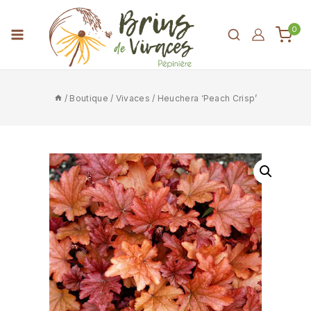
0
/
Boutique
/
Vivaces
/
Heuchera ‘Peach Crisp’