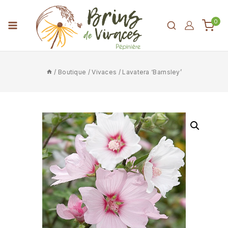
0
/
Boutique
/
Vivaces
/
Lavatera ‘Barnsley’