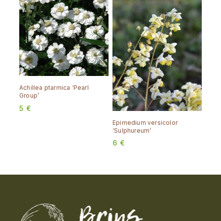
Achillea ptarmica ‘Pearl
Group’
5
€
Epimedium versicolor
‘Sulphureum’
6
€