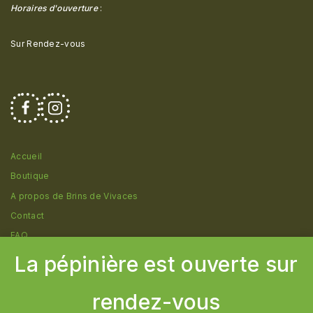
Horaires d'ouverture
:
Sur Rendez-vous
Accueil
Boutique
A propos de Brins de Vivaces
Contact
FAQ
La pépinière est ouverte sur
rendez-vous
© 2026 Pépinière Brins de Vivaces - Création
Cborderline