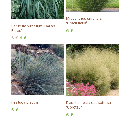
Miscanthus sinensis
‘Gracillimus’
Panicum virgatum ‘Dallas
6
€
Blues’
6
€
4
€
Festuca glauca
Deschampsia caespitosa
‘Goldtau’
5
€
6
€