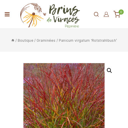
0
/
Boutique
/
Graminées
/
Panicum virgatum ‘Rotstrahlbush’