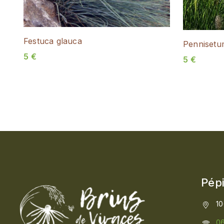
Festuca glauca
Pennisetu
5
€
5
€
Pépi
10
06