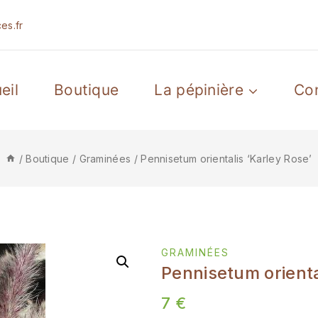
es.fr
eil
Boutique
La pépinière
Co
/
Boutique
/
Graminées
/
Pennisetum orientalis ‘Karley Rose’
GRAMINÉES
Pennisetum orienta
7
€