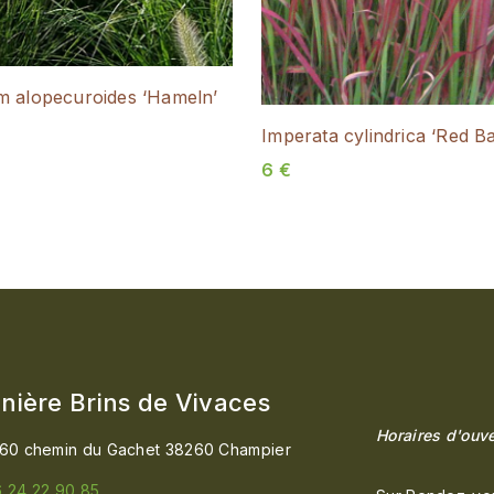
m alopecuroides ‘Hameln’
Imperata cylindrica ‘Red B
6
€
nière Brins de Vivaces
Horaires d'ouve
60 chemin du Gachet 38260 Champier
 24 22 90 85