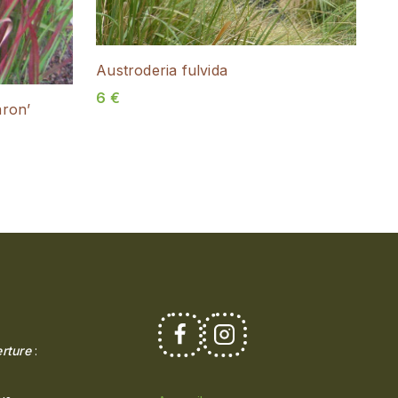
Austroderia fulvida
6
€
aron’
rture
: