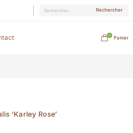
0
ntact
Panier
lis ‘Karley Rose’