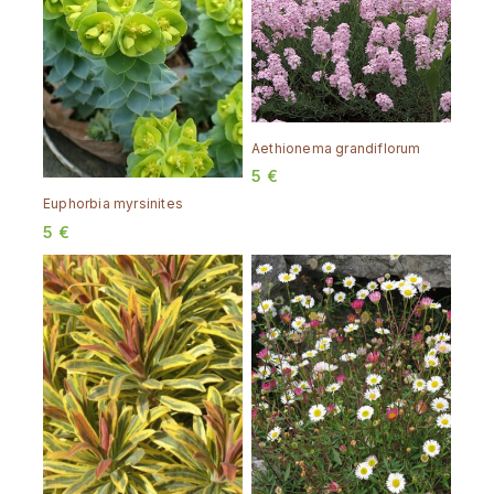
Aethionema grandiflorum
5
€
Euphorbia myrsinites
5
€