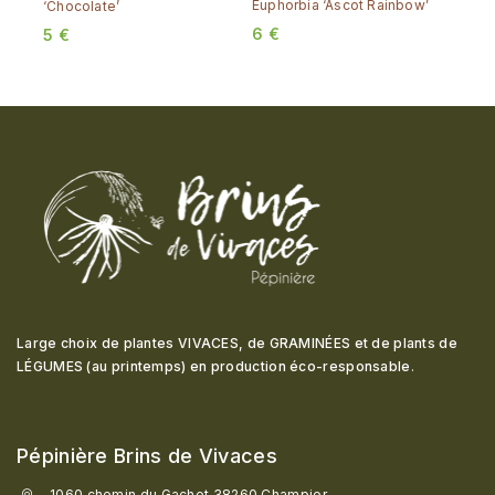
Euphorbia ‘Ascot Rainbow’
‘Chocolate’
6
€
5
€
Large choix de plantes VIVACES, de GRAMINÉES et de plants de
LÉGUMES (au printemps) en production éco-responsable
.
Pépinière Brins de Vivaces
1060 chemin du Gachet 38260 Champier