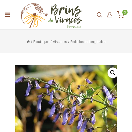
0
/
Boutique
/
Vivaces
/
Rabdosia longituba