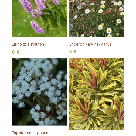
Erigeron karvinskyanus
Elsholtzia stautonii
5
€
6
€
Eupatorium rugosum