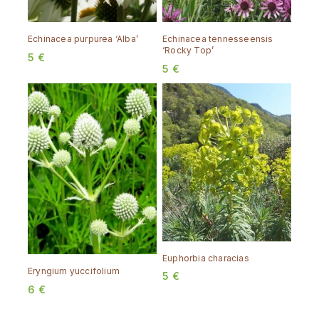
Echinacea purpurea ‘Alba’
Echinacea tennesseensis
‘Rocky Top’
5
€
5
€
Euphorbia characias
Eryngium yuccifolium
5
€
6
€