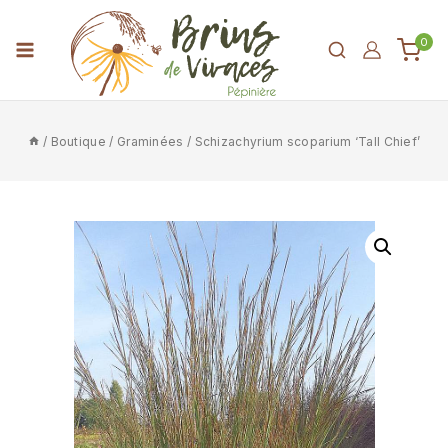
0
/
Boutique
/
Graminées
/
Schizachyrium scoparium ‘Tall Chief’