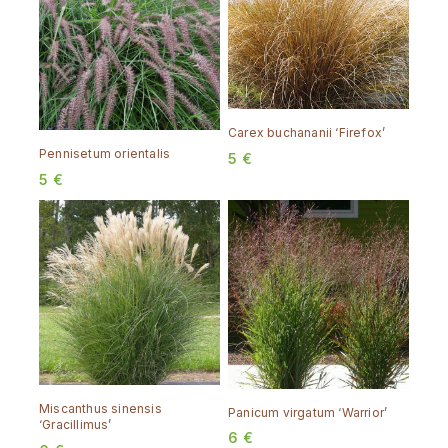
Carex buchananii ‘Firefox’
Pennisetum orientalis
5
€
5
€
Miscanthus sinensis
Panicum virgatum ‘Warrior’
‘Gracillimus’
6
€