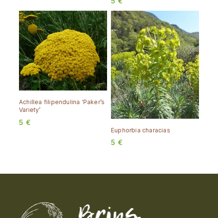
5
€
Achillea filipendulina ‘Paker’s
Variety’
5
€
Euphorbia characias
5
€