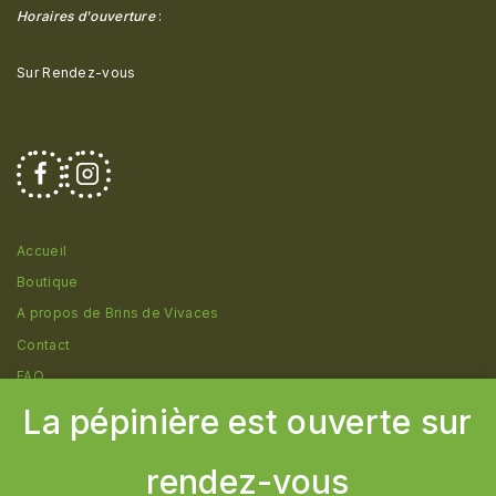
Horaires d'ouverture
:
Sur Rendez-vous
Accueil
Boutique
A propos de Brins de Vivaces
Contact
FAQ
La pépinière est ouverte sur
rendez-vous
© 2026 Pépinière Brins de Vivaces - Création
Cborderline