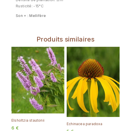
Rusticité: -15°C
Son + : Mellifère
Produits similaires
Elsholtzia stautonii
Echinacea paradoxa
6
€