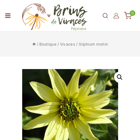
0
/
Boutique
/
Vivaces
/
Silphium mohrii