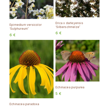
Erica x darleyensis
Epimedium versicolor
‘Silberschmelze’
‘Sulphureum’
6
€
6
€
Echinacea purpurea
5
€
Echinacea paradoxa