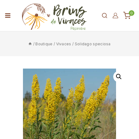
0
/
Boutique
/
Vivaces
/
Solidago speciosa