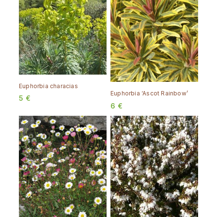
Euphorbia characias
Euphorbia ‘Ascot Rainbow’
5
€
6
€