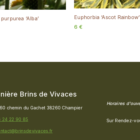
Euphorbia ‘Ascot Rainbow’
 purpurea ‘Alba’
6
€
nière Brins de Vivaces
Horaires d'ouve
60 chemin du Gachet 38260 Champier
 24 22 90 85
Sur Rendez-vo
ntact@brinsdevivaces.fr