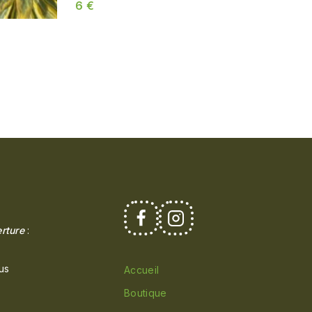
6
€
rture
:
us
Accueil
Boutique