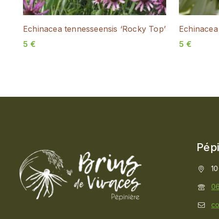
Echinacea tennesseensis ‘Rocky Top’
Echinacea
5
€
5
€
Pépi
10
06
co