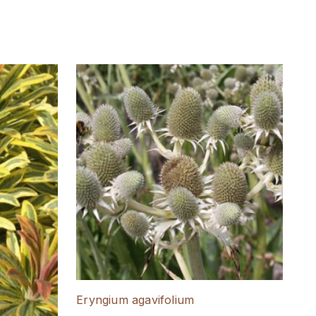
Eryngium agavifolium