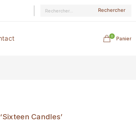
0
ntact
Panier
‘Sixteen Candles’