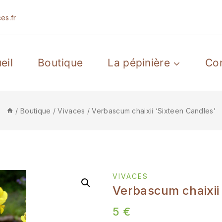
es.fr
eil
Boutique
La pépinière
Co
/
Boutique
/
Vivaces
/
Verbascum chaixii ‘Sixteen Candles’
VIVACES
Verbascum chaixii 
5
€