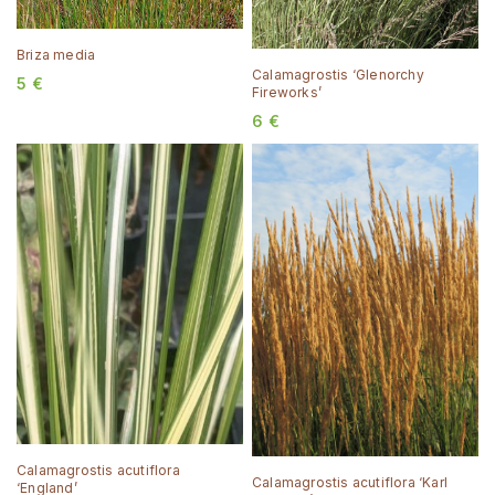
Briza media
Calamagrostis ‘Glenorchy
5
€
Fireworks’
6
€
Calamagrostis acutiflora
Calamagrostis acutiflora ‘Karl
‘England’