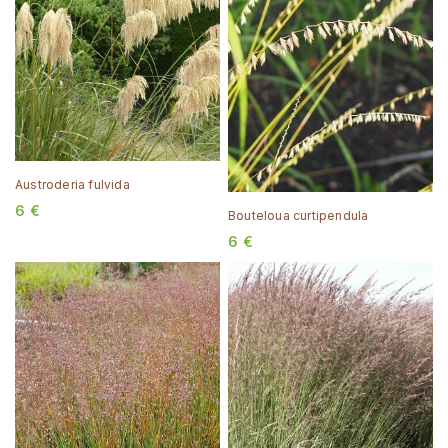
Austroderia fulvida
6
€
Bouteloua curtipendula
6
€