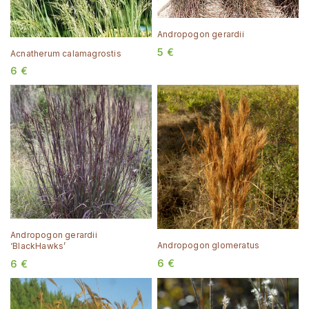
Andropogon gerardii
5
€
Acnatherum calamagrostis
6
€
Andropogon gerardii
Andropogon glomeratus
‘BlackHawks’
6
€
6
€