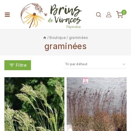
0
/
Boutique
/
graminées
graminées
Filtre