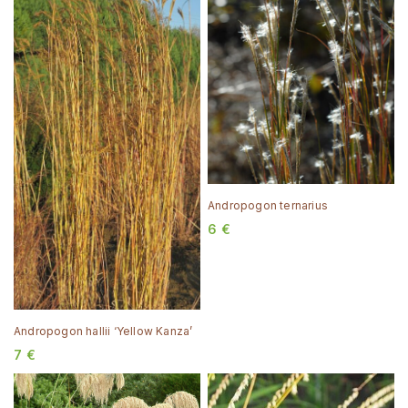
Andropogon ternarius
6
€
Andropogon hallii ‘Yellow Kanza’
7
€