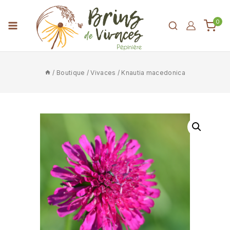
0
/
Boutique
/
Vivaces
/
Knautia macedonica