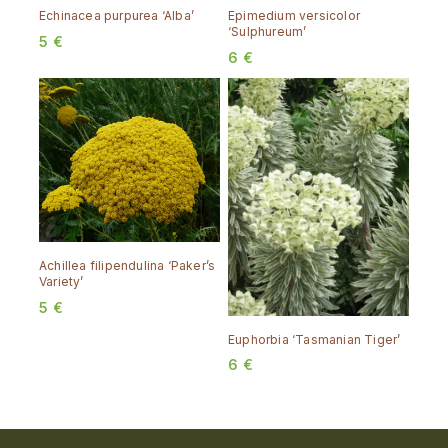
Echinacea purpurea ‘Alba’
Epimedium versicolor
‘Sulphureum’
5
€
6
€
Achillea filipendulina ‘Paker’s
Variety’
5
€
Euphorbia ‘Tasmanian Tiger’
6
€