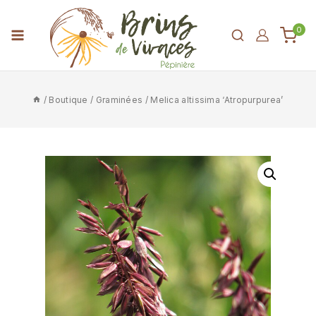
0
/
Boutique
/
Graminées
/
Melica altissima ‘Atropurpurea’