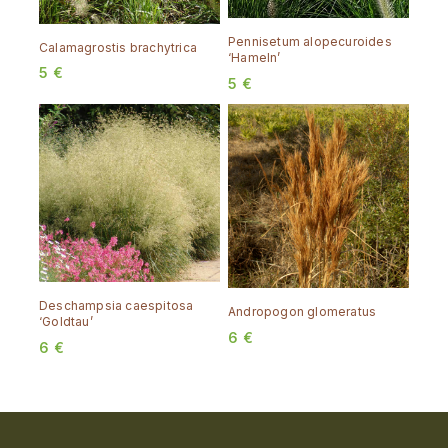
Pennisetum alopecuroides
Calamagrostis brachytrica
‘Hameln’
5
€
5
€
Deschampsia caespitosa
Andropogon glomeratus
‘Goldtau’
6
€
6
€