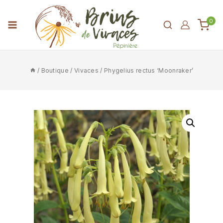
0
/
Boutique
/
Vivaces
/
Phygelius rectus ‘Moonraker’