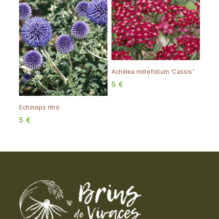
Achillea millefolium ‘Cassis’
5
€
Echinops ritro
5
€