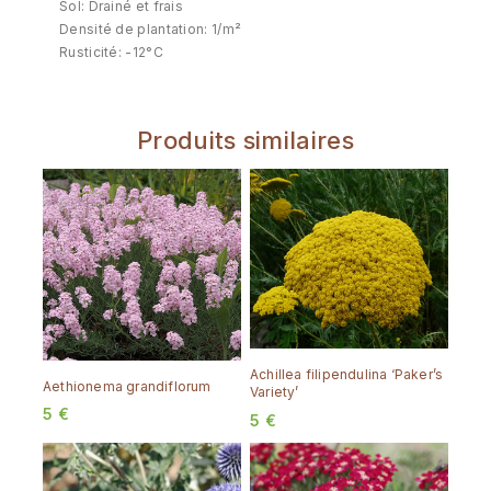
Sol: Drainé et frais
Densité de plantation: 1/m²
Rusticité: -12°C
Produits similaires
Achillea filipendulina ‘Paker’s
Aethionema grandiflorum
Variety’
5
€
5
€