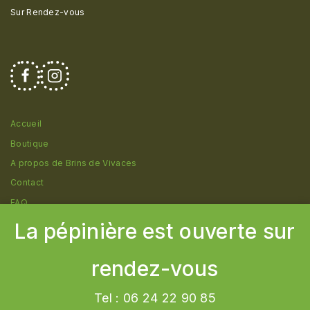
Sur Rendez-vous
Accueil
Boutique
A propos de Brins de Vivaces
Contact
FAQ
La pépinière est ouverte sur
rendez-vous
© 2026 Pépinière Brins de Vivaces - Création
Cborderline
Communication
Tel : 06 24 22 90 85