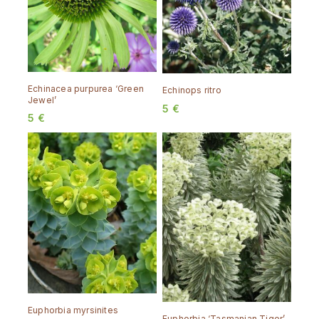
Echinacea purpurea ‘Green
Echinops ritro
Jewel’
5
€
5
€
Euphorbia myrsinites
Euphorbia ‘Tasmanian Tiger’