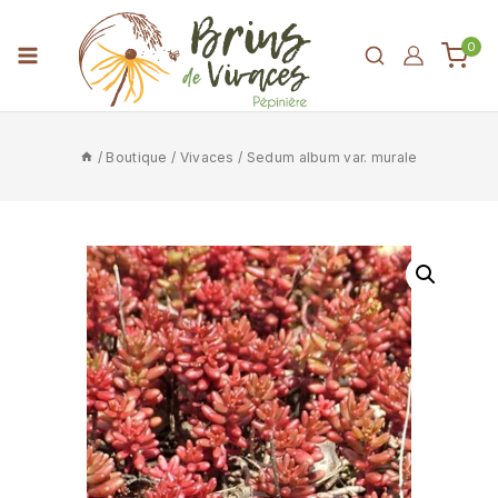
0
/
Boutique
/
Vivaces
/
Sedum album var. murale