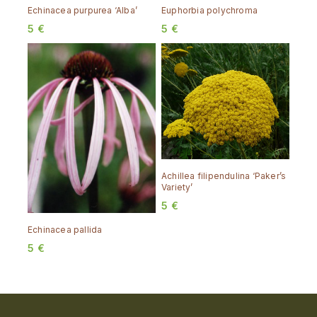
Echinacea purpurea ‘Alba’
Euphorbia polychroma
5
€
5
€
Achillea filipendulina ‘Paker’s
Variety’
5
€
Echinacea pallida
5
€