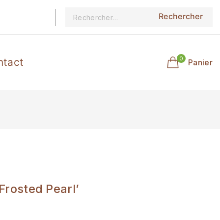
0
ntact
Panier
‘Frosted Pearl’