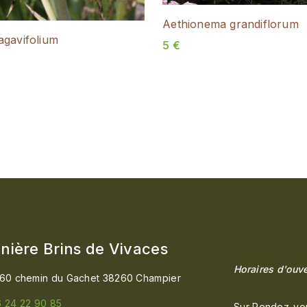
Aethionema grandiflorum
agavifolium
5
€
nière Brins de Vivaces
Horaires d'ouve
60 chemin du Gachet 38260 Champier
 24 22 90 85
Sur Rendez-vo