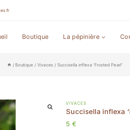
es.fr
eil
Boutique
La pépinière
Co
/
Boutique
/
Vivaces
/
Succisella inflexa ‘Frosted Pearl’
VIVACES
Succisella inflexa 
5
€