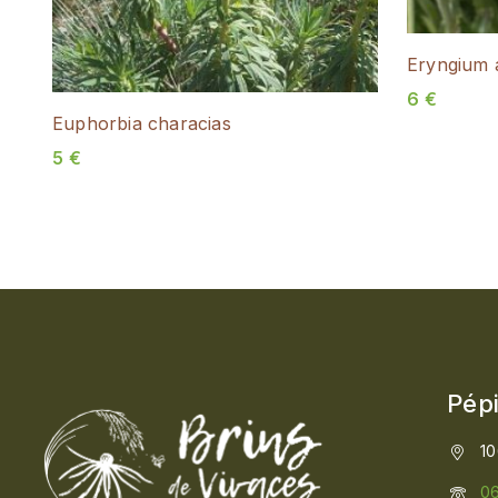
Eryngium 
6
€
Euphorbia characias
5
€
Pépi
10
06