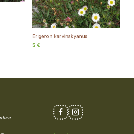
Erigeron karvinskyanus
5
€
rture
:
us